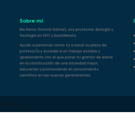
Sobre mí
Me llamo Victoria Gómez, soy profesora Biología y
Geología en ESO y bachillerato.
Ayudo a personas como tú a sacar su plaza de
profesor/a y acceder a un trabajo estable y
apasionante con el que poner tu granito de arena
en la construcción de una sociedad mejor,
educando y promoviendo el conocimiento
científico en las nuevas generaciones.
WordPress