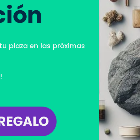
ción
tu plaza en las próximas
!
 REGALO