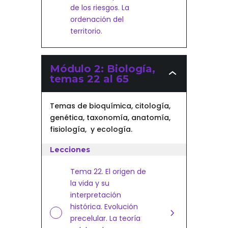
de los riesgos. La
ordenación del
territorio.
Módulo 2: Biología,
Módulo
temas 22 al 65
2:
Biología,
Temas de bioquímica, citología,
temas
22
genética, taxonomía, anatomía,
al
fisiología, y ecología.
65
Lecciones
Tema 22. El origen de
la vida y su
interpretación
histórica. Evolución
precelular. La teoría