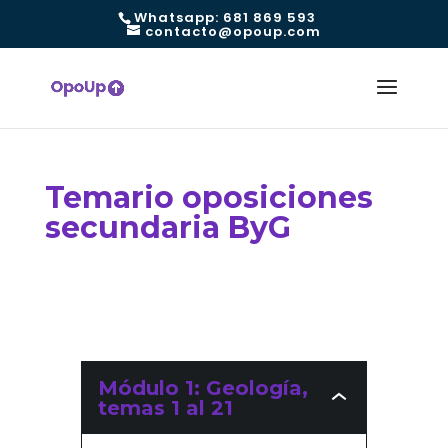
Whatsapp: 681 869 593
contacto@opoup.com
Temario oposiciones
secundaria ByG
Módulo 1: Geología,
Módulo
temas 1 al 21
1:
Geología,