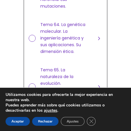
mutaciones.
Tema 64. La genética
molecular. La
ingeniería genética y
sus aplicaciones. Su
dimensión ética.
Tema 65. La
naturaleza de la
evolución.
Mecanismos y
Utilizamos cookies para ofrecerte la mejor experiencia en
pruebas. Principales
nuestra web.
teorías.
Puedes aprender más sobre qué cookies utilizamos o
1
desactivarlas en los
ajustes
.
¡Hola! ¿Tienes alguna duda?
Cerrar el banner de 
Aceptar
Rechazar
Ajustes
Módulo 3: